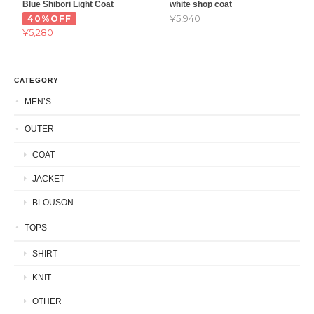
Blue Shibori Light Coat
white shop coat
¥5,940
40%OFF
¥5,280
CATEGORY
MEN’S
OUTER
COAT
JACKET
BLOUSON
TOPS
SHIRT
KNIT
OTHER