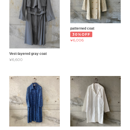
patterned coat
30%OFF
¥6,006
Vest-layered gray coat
¥6,600