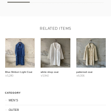
RELATED ITEMS
Blue Shibori Light Coat
white shop coat
patterned coat
¥5,280
¥5,940
¥6,006
CATEGORY
MEN’S
OUTER