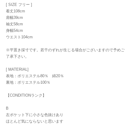
[ SIZE フリー ]
着丈108cm
肩幅39cm
袖丈58cm
身幅54cm
ウエスト104cm
※平置き採寸です。若干のずれが生じる場合がございますので予めご
了承下さい。
[ MATERIAL]
表地：ポリエステル80％ 綿20％
裏地：ポリエステル100％
【CONDITIONランク】
B
左ポケット下に小さな色抜けあり
ほとんど気にならないと思います