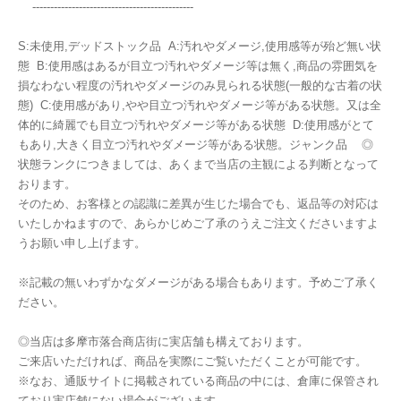
---------------------------------------------
S:未使用,デッドストック品 A:汚れやダメージ,使用感等が殆ど無い状
態 B:使用感はあるが目立つ汚れやダメージ等は無く,商品の雰囲気を
損なわない程度の汚れやダメージのみ見られる状態(一般的な古着の状
態) C:使用感があり,やや目立つ汚れやダメージ等がある状態。又は全
体的に綺麗でも目立つ汚れやダメージ等がある状態 D:使用感がとて
もあり,大きく目立つ汚れやダメージ等がある状態。ジャンク品 ◎
状態ランクにつきましては、あくまで当店の主観による判断となって
おります。
そのため、お客様との認識に差異が生じた場合でも、返品等の対応は
いたしかねますので、あらかじめご了承のうえご注文くださいますよ
うお願い申し上げます。
※記載の無いわずかなダメージがある場合もあります。予めご了承く
ださい。
◎当店は多摩市落合商店街に実店舗も構えております。
ご来店いただければ、商品を実際にご覧いただくことが可能です。
※なお、通販サイトに掲載されている商品の中には、倉庫に保管され
ており実店舗にない場合がございます。