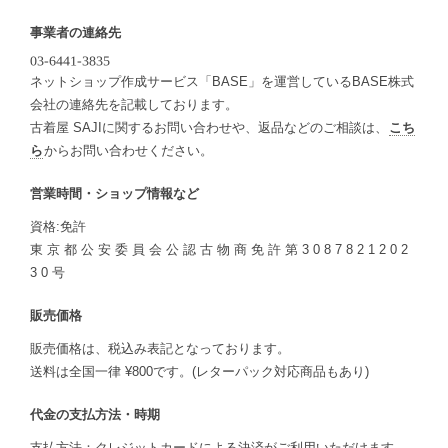
事業者の連絡先
ネットショップ作成サービス「BASE」を運営しているBASE株式
会社の連絡先を記載しております。
古着屋 SAJIに関するお問い合わせや、返品などのご相談は、
こち
ら
からお問い合わせください。
営業時間・ショップ情報など
資格:免許
東 京 都 公 安 委 員 会 公 認 古 物 商 免 許 第 3 0 8 7 8 2 1 2 0 2
3 0 号
販売価格
販売価格は、税込み表記となっております。
送料は全国一律 ¥800です。(レターパック対応商品もあり)
代金の支払方法・時期
支払方法：クレジットカードによる決済がご利用いただけます。