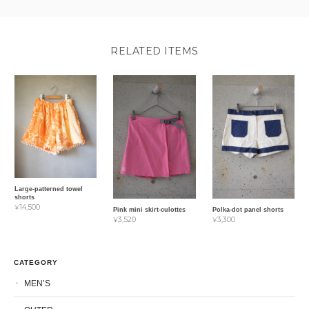
RELATED ITEMS
Large-patterned towel
shorts
¥14,500
Pink mini skirt-culottes
Polka-dot panel shorts
¥3,520
¥3,300
CATEGORY
MEN’S