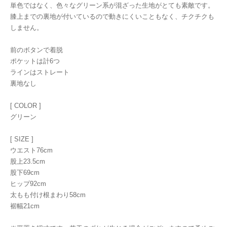
単色ではなく、色々なグリーン系が混ざった生地がとても素敵です。
膝上までの裏地が付いているので動きにくいこともなく、チクチクも
しません。
前のボタンで着脱
ポケットは計6つ
ラインはストレート
裏地なし
[ COLOR ]
グリーン
[ SIZE ]
ウエスト76cm
股上23.5cm
股下69cm
ヒップ92cm
太もも付け根まわり58cm
裾幅21cm