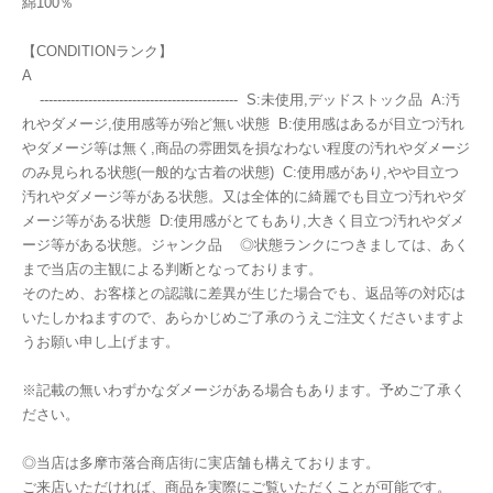
綿100％
【CONDITIONランク】
A
--------------------------------------------- S:未使用,デッドストック品 A:汚
れやダメージ,使用感等が殆ど無い状態 B:使用感はあるが目立つ汚れ
やダメージ等は無く,商品の雰囲気を損なわない程度の汚れやダメージ
のみ見られる状態(一般的な古着の状態) C:使用感があり,やや目立つ
汚れやダメージ等がある状態。又は全体的に綺麗でも目立つ汚れやダ
メージ等がある状態 D:使用感がとてもあり,大きく目立つ汚れやダメ
ージ等がある状態。ジャンク品 ◎状態ランクにつきましては、あく
まで当店の主観による判断となっております。
そのため、お客様との認識に差異が生じた場合でも、返品等の対応は
いたしかねますので、あらかじめご了承のうえご注文くださいますよ
うお願い申し上げます。
※記載の無いわずかなダメージがある場合もあります。予めご了承く
ださい。
◎当店は多摩市落合商店街に実店舗も構えております。
ご来店いただければ、商品を実際にご覧いただくことが可能です。