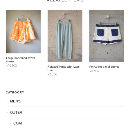
Large-patterned towel
shorts
¥14,500
Relaxed Pants with Lace
Polka-dot panel shorts
Hem
¥3,300
¥3,300
CATEGORY
MEN’S
OUTER
COAT