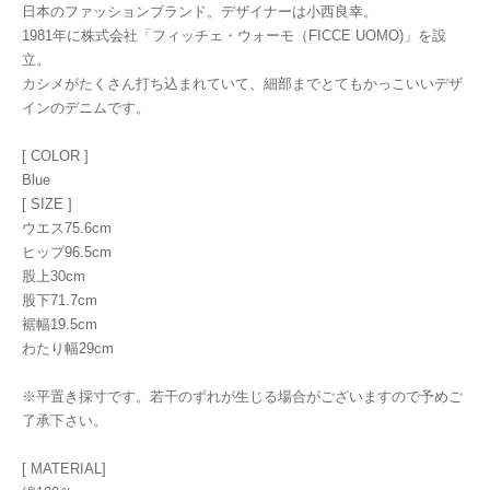
日本のファッションブランド。デザイナーは小西良幸。
1981年に株式会社「フィッチェ・ウォーモ（FICCE UOMO)」を設
立。
カシメがたくさん打ち込まれていて、細部までとてもかっこいいデザ
インのデニムです。
[ COLOR ]
Blue
[ SIZE ]
ウエス75.6cm
ヒップ96.5cm
股上30cm
股下71.7cm
裾幅19.5cm
わたり幅29cm
※平置き採寸です。若干のずれが生じる場合がございますので予めご
了承下さい。
[ MATERIAL]