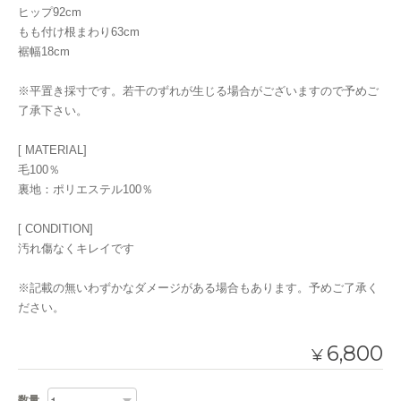
ヒップ92cm
もも付け根まわり63cm
裾幅18cm
※平置き採寸です。若干のずれが生じる場合がございますので予めご
了承下さい。
[ MATERIAL]
毛100％
裏地：ポリエステル100％
[ CONDITION]
汚れ傷なくキレイです
※記載の無いわずかなダメージがある場合もあります。予めご了承く
ださい。
6,800
¥
数量