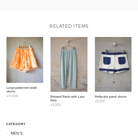
RELATED ITEMS
Large-patterned towel
shorts
¥14,500
Relaxed Pants with Lace
Polka-dot panel shorts
Hem
¥3,300
¥3,300
CATEGORY
MEN’S