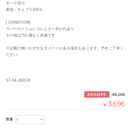
モヘヤ26％
裏地：キュプラ100％
[ CONDITION]
ラバーのトリムにヨレと少々剥がれあり
その他は汚れ傷なく綺麗です
※記載の無いわずかなダメージがある場合もあります。予めご了承く
ださい。
ST-SK-2601-B
30%OFF
¥5,280
3,696
¥
数量