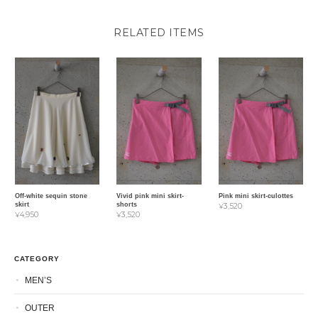
RELATED ITEMS
Off-white sequin stone
Vivid pink mini skirt-
Pink mini skirt-culottes
skirt
shorts
¥3,520
¥4,950
¥3,520
CATEGORY
MEN’S
OUTER