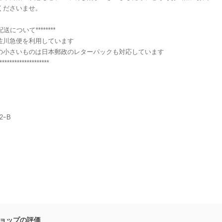
くださいませ。
**配送について********
佐川急便を利用しています
の小さいものは日本郵政のレターパックも対応しています
********************
2ｰB
ョップの評価