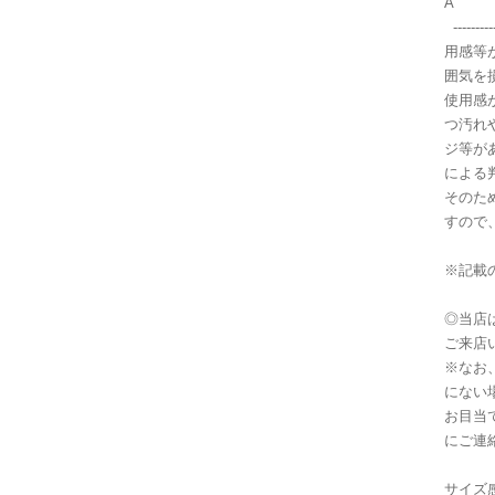
A
------
用感等
囲気を
使用感
つ汚れ
ジ等が
による
そのた
すので
※記載
◎当店
ご来店
※なお
にない
お目当
にご連
サイズ