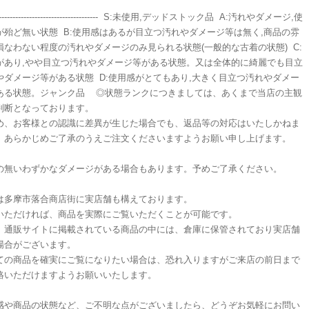
--------------------------------------- S:未使用,デッドストック品 A:汚れやダメージ,使
が殆ど無い状態 B:使用感はあるが目立つ汚れやダメージ等は無く,商品の雰
損なわない程度の汚れやダメージのみ見られる状態(一般的な古着の状態) C:
があり,やや目立つ汚れやダメージ等がある状態。又は全体的に綺麗でも目立
やダメージ等がある状態 D:使用感がとてもあり,大きく目立つ汚れやダメー
ある状態。ジャンク品 ◎状態ランクにつきましては、あくまで当店の主観
判断となっております。
め、お客様との認識に差異が生じた場合でも、返品等の対応はいたしかねま
、あらかじめご了承のうえご注文くださいますようお願い申し上げます。
の無いわずかなダメージがある場合もあります。予めご了承ください。
は多摩市落合商店街に実店舗も構えております。
いただければ、商品を実際にご覧いただくことが可能です。
、通販サイトに掲載されている商品の中には、倉庫に保管されており実店舗
場合がございます。
ての商品を確実にご覧になりたい場合は、恐れ入りますがご来店の前日まで
絡いただけますようお願いいたします。
感や商品の状態など、ご不明な点がございましたら、どうぞお気軽にお問い