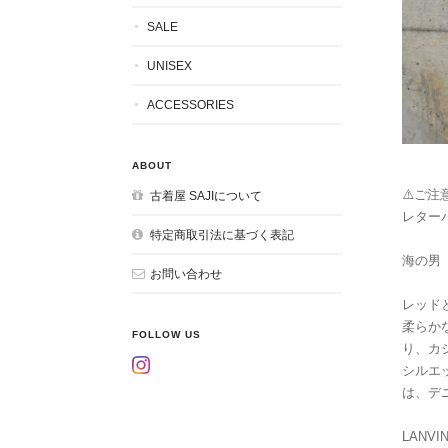
SALE
UNISEX
ACCESSORIES
ABOUT
⚠️ご注意
古着屋 SAJIについて
レター
特定商取引法に基づく表記
海の男
お問い合わせ
レッド
柔らか
FOLLOW US
り、カ
シルエ
は、デ
LANVI