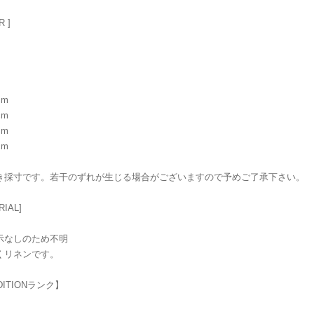
R ]
cm
cm
cm
cm
き採寸です。若干のずれが生じる場合がございますので予めご了承下さい。
RIAL]
示なしのため不明
くリネンです。
DITIONランク】