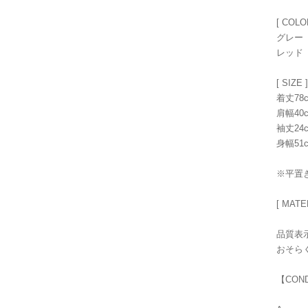
[ COLO
グレー
レッド
[ SIZE ]
着丈78
肩幅40
袖丈24
身幅51
※平置
[ MATE
品質表
おそら
【CON