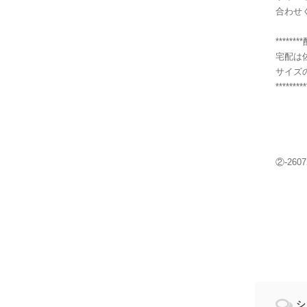
合わせ
******
宅配は
サイズ
*********
②-2607
シ