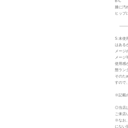
B-C
膝に汚
ヒップ
----------
S:未使
はある
メージ
メージ
使用感
態ラン
そのた
すので
※記載
◎当店
ご来店
※なお
にない