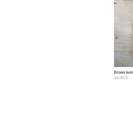
Brown butt
¥8,800