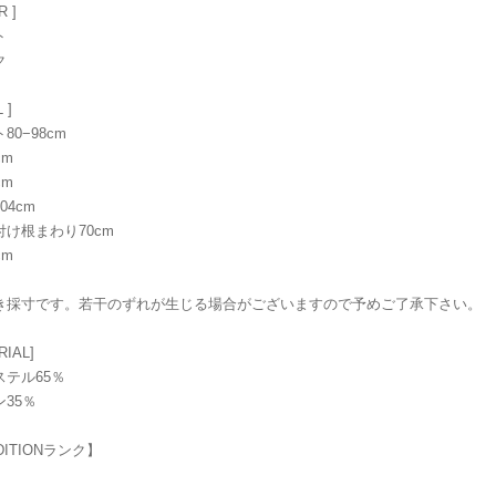
R ]
ト
ク
 ]
80−98cm
cm
cm
04cm
け根まわり70cm
cm
き採寸です。若干のずれが生じる場合がございますので予めご了承下さい。
RIAL]
ステル65％
35％
DITIONランク】