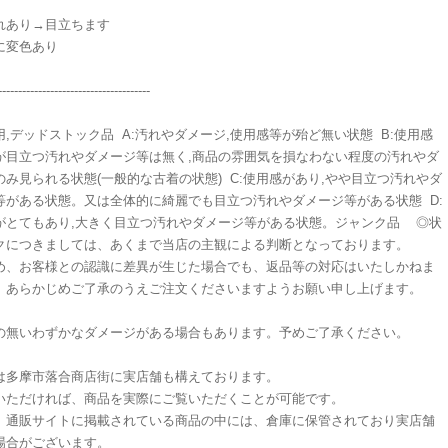
れあり→目立ちます
に変色あり
-----------------------------------
用,デッドストック品 A:汚れやダメージ,使用感等が殆ど無い状態 B:使用感
が目立つ汚れやダメージ等は無く,商品の雰囲気を損なわない程度の汚れやダ
のみ見られる状態(一般的な古着の状態) C:使用感があり,やや目立つ汚れやダ
等がある状態。又は全体的に綺麗でも目立つ汚れやダメージ等がある状態 D:
がとてもあり,大きく目立つ汚れやダメージ等がある状態。ジャンク品 ◎状
クにつきましては、あくまで当店の主観による判断となっております。
め、お客様との認識に差異が生じた場合でも、返品等の対応はいたしかねま
、あらかじめご了承のうえご注文くださいますようお願い申し上げます。
の無いわずかなダメージがある場合もあります。予めご了承ください。
は多摩市落合商店街に実店舗も構えております。
いただければ、商品を実際にご覧いただくことが可能です。
、通販サイトに掲載されている商品の中には、倉庫に保管されており実店舗
場合がございます。