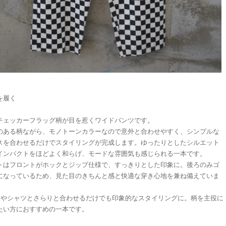
を履く
チェッカーフラッグ柄が目を惹くワイドパンツです。
のある柄ながら、モノトーンカラーなので意外と合わせやすく、シンプルな
スを合わせるだけでスタイリングが完成します。ゆったりとしたシルエット
インパクトをほどよく和らげ、モードな雰囲気も感じられる一本です。
トはフロントがホックとジップ仕様で、すっきりとした印象に。後ろのみゴ
になっているため、見た目のきちんと感と快適な穿き心地を兼ね備えていま
ツやシャツとさらりと合わせるだけでも印象的なスタイリングに。柄を主役に
たい方におすすめの一本です。