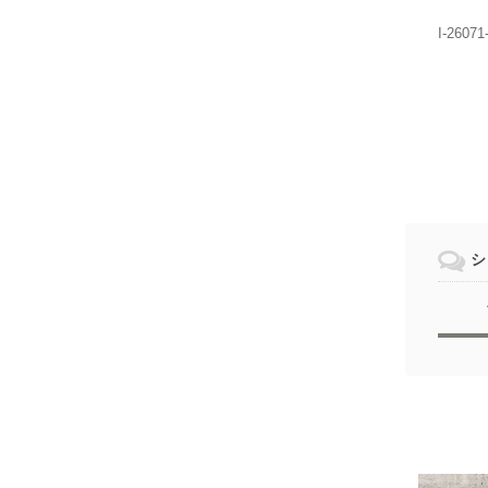
I-26071
シ