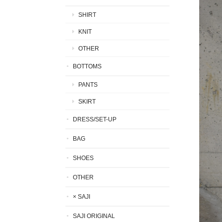
SHIRT
KNIT
OTHER
BOTTOMS
PANTS
SKIRT
DRESS/SET-UP
BAG
SHOES
OTHER
× SAJI
SAJI ORIGINAL