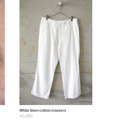
White linen-cotton trousers
¥5,280