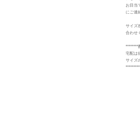
お目当
にご連
サイズ
合わせ
******
宅配は
サイズ
*********