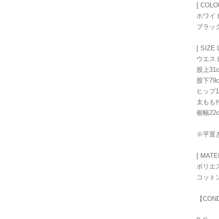
[ COLO
ホワイ
ブラッ
[ SIZE L
ウエスト
股上31
股下79
ヒップ1
太もも付
裾幅22
※平置
[ MATE
ポリエ
コットン
【CON