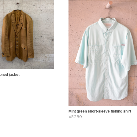
oned jacket
Mint green short-sleeve fishing shirt
¥5,280