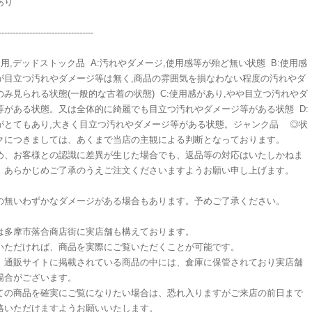
せあり
----------------------------------
使用,デッドストック品 A:汚れやダメージ,使用感等が殆ど無い状態 B:使用感
が目立つ汚れやダメージ等は無く,商品の雰囲気を損なわない程度の汚れやダ
のみ見られる状態(一般的な古着の状態) C:使用感があり,やや目立つ汚れやダ
等がある状態。又は全体的に綺麗でも目立つ汚れやダメージ等がある状態 D:
がとてもあり,大きく目立つ汚れやダメージ等がある状態。ジャンク品 ◎状
クにつきましては、あくまで当店の主観による判断となっております。
め、お客様との認識に差異が生じた場合でも、返品等の対応はいたしかねま
、あらかじめご了承のうえご注文くださいますようお願い申し上げます。
の無いわずかなダメージがある場合もあります。予めご了承ください。
は多摩市落合商店街に実店舗も構えております。
いただければ、商品を実際にご覧いただくことが可能です。
、通販サイトに掲載されている商品の中には、倉庫に保管されており実店舗
場合がございます。
ての商品を確実にご覧になりたい場合は、恐れ入りますがご来店の前日まで
絡いただけますようお願いいたします。