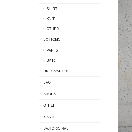
SHIRT
KNIT
OTHER
BOTTOMS
PANTS
SKIRT
DRESS/SET-UP
BAG
SHOES
OTHER
× SAJI
SAJI ORIGINAL