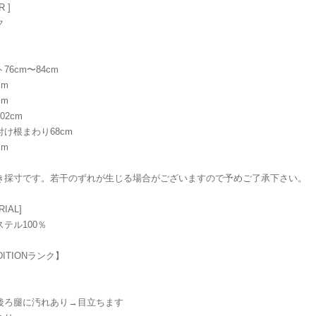
R ]
ク
76cm〜84cm
cm
cm
02cm
け根まわり68cm
cm
き採寸です。若干のずれが生じる場合がございますので予めご了承下さい。
RIAL]
テル100％
DITIONランク】
後ろ腿に汚れあり→目立ちます