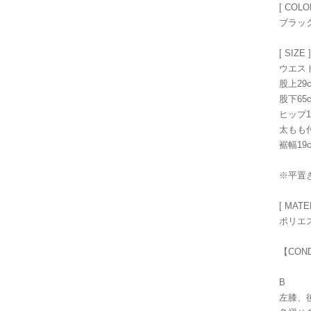
[ COLO
ブラッ
[ SIZE ]
ウエスト
股上29
股下65
ヒップ1
太もも付
裾幅19
※平置
[ MATE
ポリエス
【CON
B
左膝、