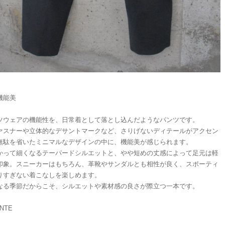
機能美
ツウェアの機能性を、日常着として落とし込んだようなパンツです。
ァスナーや立体的なデサントマークなど、さりげないディテールがアクセン
無駄を省いたミニマルなデザインの中に、機能美が感じられます。
かって細くなるテーパードシルエットと、やや短めの丈感によって足元は軽
印象。スニーカーはもちろん、革靴やサンダルとも相性が良く、スポーティ
りすぎない着こなしを楽しめます。
なる季節だからこそ、シルエットや素材感の良さが際立つ一本です。
NTE