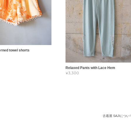
erned towel shorts
Relaxed Pants with Lace Hem
¥3,300
古着屋 SAJIについ