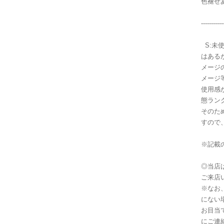
色褪
-----------
S:未
はある
メージ
メージ
使用感
態ラン
そのた
すので
※記載
◎当店
ご来店
※なお
にない
お目当
にご連