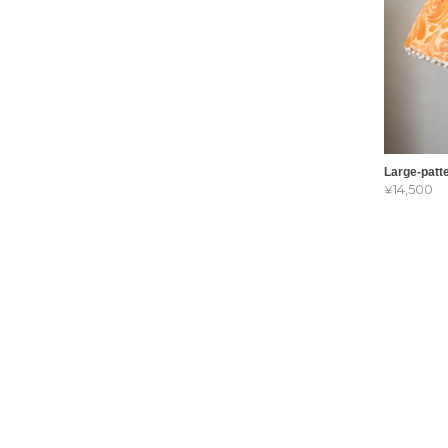
Large-patt
¥14,500