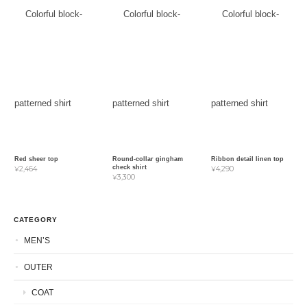
Red sheer top
Round-collar gingham
Ribbon detail linen top
check shirt
¥2,464
¥4,290
¥3,300
CATEGORY
MEN’S
OUTER
COAT