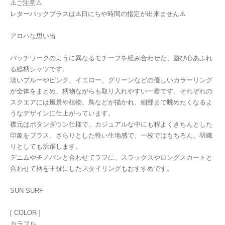
⚠️ご注意⚠️
レターパックプラスは⚠️日にちや時間の指定が出来ません⚠️
アロハな思い出
パッチワークのように異なるモチーフを組み合わせた、遊び心あふれ
る総柄シャツです。
淡いブルーやピンク、イエロー、グリーンなどの優しいカラーリング
が全体をまとめ、柄物ながらも取り入れやすい一着です。それぞれの
スクエアには風景や植物、鳥などが描かれ、細部まで眺めたくなるよ
うなデザインに仕上がっています。
襟元はボタンダウン仕様で、カジュアルな中にも程よくきちんとした
印象をプラス。さらりとした軽い生地感で、一枚ではもちろん、羽織
りとしても活躍します。
デニムやチノパンと合わせてラフに、スラックスやロングスカートと
合わせて柄を主役にしたスタイリングもおすすめです。
SUN SURF
[ COLOR ]
カラフル