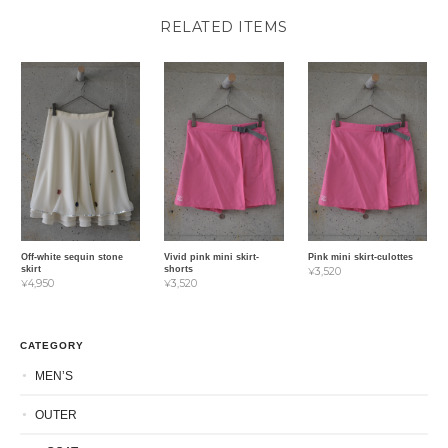
RELATED ITEMS
Off-white sequin stone
Vivid pink mini skirt-
Pink mini skirt-culottes
skirt
shorts
¥3,520
¥4,950
¥3,520
CATEGORY
MEN’S
OUTER