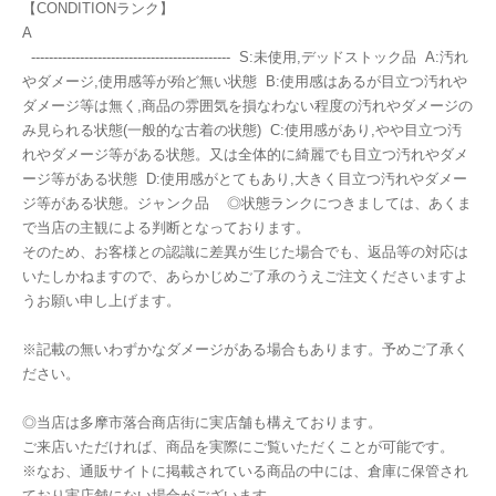
【CONDITIONランク】
A
--------------------------------------------- S:未使用,デッドストック品 A:汚れ
やダメージ,使用感等が殆ど無い状態 B:使用感はあるが目立つ汚れや
ダメージ等は無く,商品の雰囲気を損なわない程度の汚れやダメージの
み見られる状態(一般的な古着の状態) C:使用感があり,やや目立つ汚
れやダメージ等がある状態。又は全体的に綺麗でも目立つ汚れやダメ
ージ等がある状態 D:使用感がとてもあり,大きく目立つ汚れやダメー
ジ等がある状態。ジャンク品 ◎状態ランクにつきましては、あくま
で当店の主観による判断となっております。
そのため、お客様との認識に差異が生じた場合でも、返品等の対応は
いたしかねますので、あらかじめご了承のうえご注文くださいますよ
うお願い申し上げます。
※記載の無いわずかなダメージがある場合もあります。予めご了承く
ださい。
◎当店は多摩市落合商店街に実店舗も構えております。
ご来店いただければ、商品を実際にご覧いただくことが可能です。
※なお、通販サイトに掲載されている商品の中には、倉庫に保管され
ており実店舗にない場合がございます。