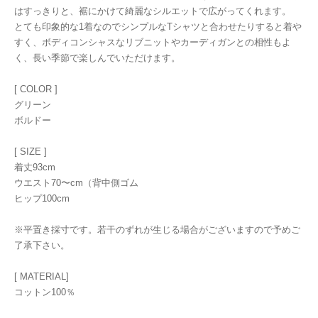
はすっきりと、裾にかけて綺麗なシルエットで広がってくれます。
とても印象的な1着なのでシンプルなTシャツと合わせたりすると着や
すく、ボディコンシャスなリブニットやカーディガンとの相性もよ
く、長い季節で楽しんでいただけます。
[ COLOR ]
グリーン
ボルドー
[ SIZE ]
着丈93cm
ウエスト70〜cm（背中側ゴム
ヒップ100cm
※平置き採寸です。若干のずれが生じる場合がございますので予めご
了承下さい。
[ MATERIAL]
コットン100％