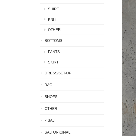
SHIRT
KNIT
OTHER
BOTTOMS
PANTS
SKIRT
DRESS/SET-UP
BAG
SHOES
OTHER
× SAJI
SAJI ORIGINAL