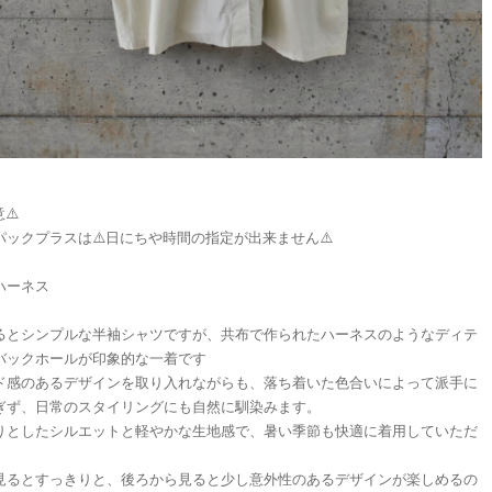
⚠️
パックプラスは⚠️日にちや時間の指定が出来ません⚠️
ハーネス
るとシンプルな半袖シャツですが、共布で作られたハーネスのようなディテ
バックホールが印象的な一着です
ド感のあるデザインを取り入れながらも、落ち着いた色合いによって派手に
ぎず、日常のスタイリングにも自然に馴染みます。
りとしたシルエットと軽やかな生地感で、暑い季節も快適に着用していただ
。
見るとすっきりと、後ろから見ると少し意外性のあるデザインが楽しめるの