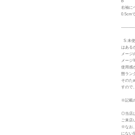
B
右袖に
0.5
-----------
S:未
はある
メージ
メージ
使用感
態ラン
そのた
すので
※記載
◎当店
ご来店
※なお
にない