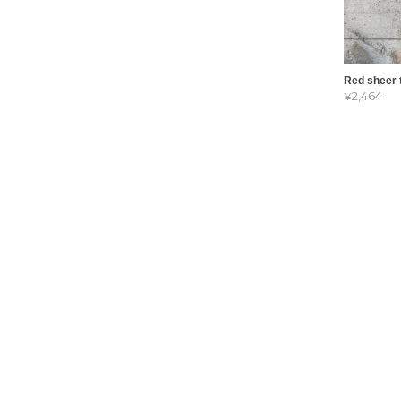
Red sheer 
¥2,464