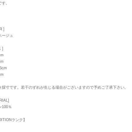
です。
R ]
ベージュ
 ]
cm
cm
5cm
cm
き採寸です。若干のずれが生じる場合がございますので予めご了承下さい。
RIAL]
100％
DITIONランク】