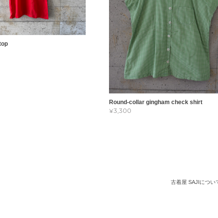
top
Round-collar gingham check shirt
¥3,300
古着屋 SAJIについ