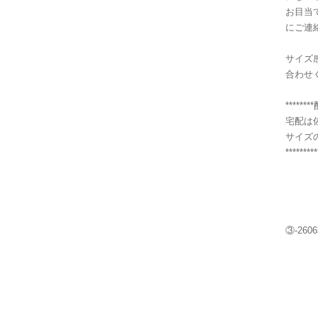
お目当
にご連
サイズ
合わせ
******
宅配は
サイズ
*********
③-2606