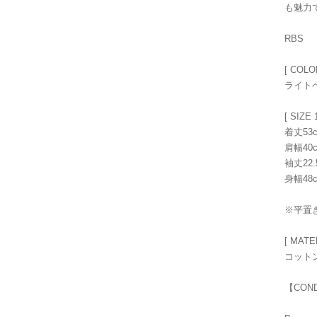
も魅力
RBS
[ COLO
ライト
[ SIZE 1
着丈53
肩幅40
袖丈22.
身幅48
※平置
[ MATE
コットン
【CON