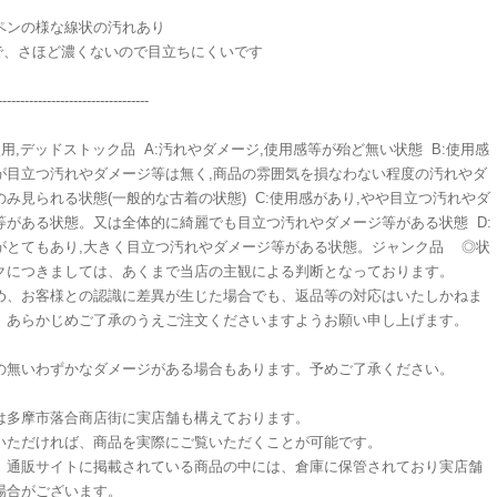
ペンの様な線状の汚れあり
cmで、さほど濃くないので目立ちにくいです
----------------------------------
使用,デッドストック品 A:汚れやダメージ,使用感等が殆ど無い状態 B:使用感
が目立つ汚れやダメージ等は無く,商品の雰囲気を損なわない程度の汚れやダ
のみ見られる状態(一般的な古着の状態) C:使用感があり,やや目立つ汚れやダ
等がある状態。又は全体的に綺麗でも目立つ汚れやダメージ等がある状態 D:
がとてもあり,大きく目立つ汚れやダメージ等がある状態。ジャンク品 ◎状
クにつきましては、あくまで当店の主観による判断となっております。
め、お客様との認識に差異が生じた場合でも、返品等の対応はいたしかねま
、あらかじめご了承のうえご注文くださいますようお願い申し上げます。
の無いわずかなダメージがある場合もあります。予めご了承ください。
は多摩市落合商店街に実店舗も構えております。
いただければ、商品を実際にご覧いただくことが可能です。
、通販サイトに掲載されている商品の中には、倉庫に保管されており実店舗
場合がございます。