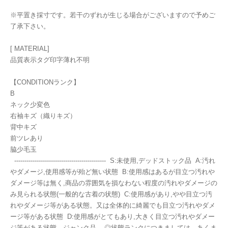
※平置き採寸です。若干のずれが生じる場合がございますので予めご
了承下さい。
[ MATERIAL]
品質表示タグ印字薄れ不明
【CONDITIONランク】
B
ネック少変色
右袖キズ（織りキズ）
背中キズ
前ツレあり
脇少毛玉
--------------------------------------------- S:未使用,デッドストック品 A:汚れ
やダメージ,使用感等が殆ど無い状態 B:使用感はあるが目立つ汚れや
ダメージ等は無く,商品の雰囲気を損なわない程度の汚れやダメージの
み見られる状態(一般的な古着の状態) C:使用感があり,やや目立つ汚
れやダメージ等がある状態。又は全体的に綺麗でも目立つ汚れやダメ
ージ等がある状態 D:使用感がとてもあり,大きく目立つ汚れやダメー
ジ等がある状態。ジャンク品 ◎状態ランクにつきましては、あくま