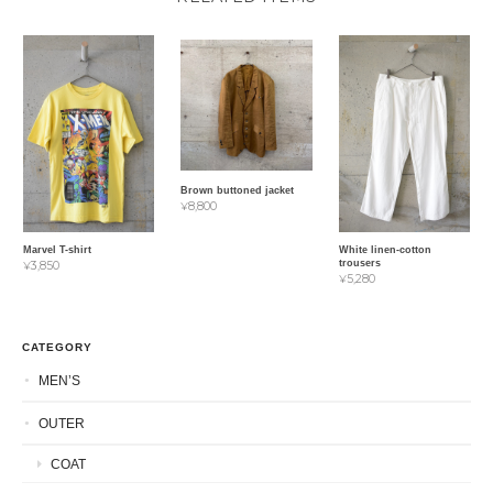
Brown buttoned jacket
¥8,800
Marvel T-shirt
White linen-cotton
trousers
¥3,850
¥5,280
CATEGORY
MEN’S
OUTER
COAT