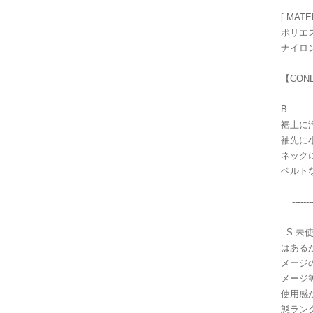
[ MATE
ポリエ
ナイロン
【CON
B
裾上に
袖先に
ネック
ベルト
----------
S:未
はある
メージ
メージ
使用感
態ラン