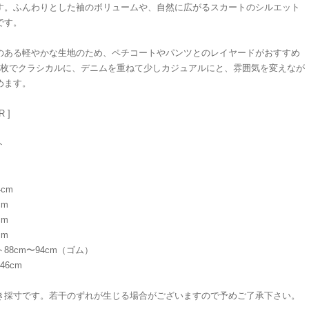
す。ふんわりとした袖のボリュームや、自然に広がるスカートのシルエット
です。
のある軽やかな生地のため、ペチコートやパンツとのレイヤードがおすすめ
1枚でクラシカルに、デニムを重ねて少しカジュアルにと、雰囲気を変えなが
めます。
R ]
ト
4cm
cm
cm
cm
88cm〜94cm（ゴム）
46cm
き採寸です。若干のずれが生じる場合がございますので予めご了承下さい。