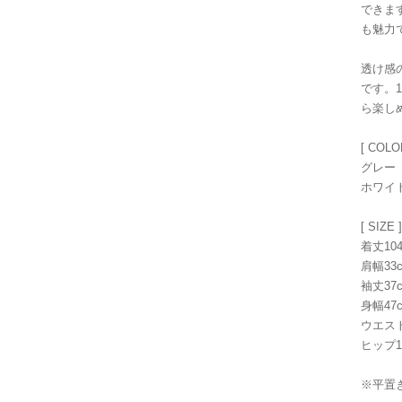
できま
も魅力
透け感
です。
ら楽し
[ COLO
グレー
ホワイ
[ SIZE ]
着丈10
肩幅33
袖丈37
身幅47
ウエスト
ヒップ1
※平置