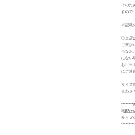
そのた
すので
※記載
◎当店
ご来店
※なお
にない
お目当
にご連
サイズ
合わせ
******
宅配は
サイズ
*********