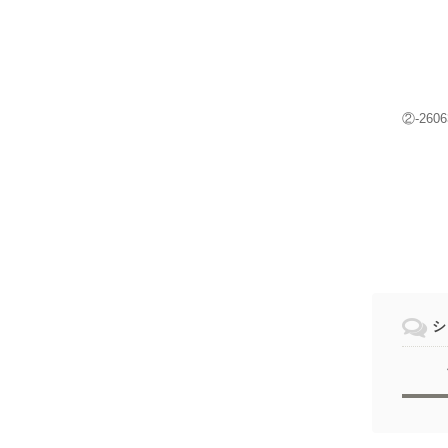
②-2606
シ