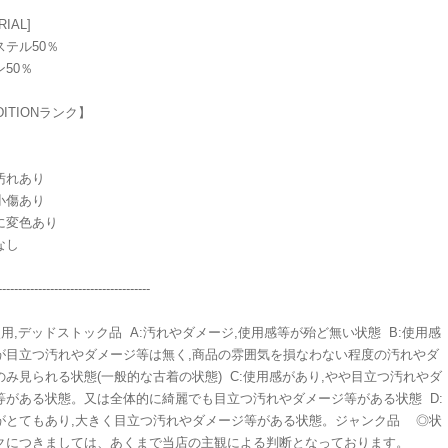
RIAL]
ステル50％
50％
DITIONランク】
汚れあり
小傷あり
に変色あり
なし
-----------------------------------
使用,デッドストック品 A:汚れやダメージ,使用感等が殆ど無い状態 B:使用感
が目立つ汚れやダメージ等は無く,商品の雰囲気を損なわない程度の汚れやダ
のみ見られる状態(一般的な古着の状態) C:使用感があり,やや目立つ汚れやダ
等がある状態。又は全体的に綺麗でも目立つ汚れやダメージ等がある状態 D:
がとてもあり,大きく目立つ汚れやダメージ等がある状態。ジャンク品 ◎状
クにつきましては、あくまで当店の主観による判断となっております。