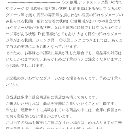
--------------------------------------------- S:未使用,デッドストック品 A:汚れ
やダメージ,使用感等が殆ど無い状態 B:使用感はあるが目立つ汚れや
ダメージ等は無く,商品の雰囲気を損なわない程度の汚れやダメージの
み見られる状態(一般的な古着の状態) C:使用感があり,やや目立つ汚
れやダメージ等がある状態。又は全体的に綺麗でも目立つ汚れやダメ
ージ等がある状態 D:使用感がとてもあり,大きく目立つ汚れやダメー
ジ等がある状態。ジャンク品 ◎状態ランクにつきましては、あくま
で当店の主観による判断となっております。
そのため、お客様との認識に差異が生じた場合でも、返品等の対応は
いたしかねますので、あらかじめご了承のうえご注文くださいますよ
うお願い申し上げます。
※記載の無いわずかなダメージがある場合もあります。予めご了承く
ださい。
◎当店は多摩市落合商店街に実店舗も構えております。
ご来店いただければ、商品を実際にご覧いただくことが可能です。
※なお、通販サイトに掲載されている商品の中には、倉庫に保管され
ており実店舗にない場合がございます。
お目当ての商品を確実にご覧になりたい場合は、恐れ入りますがご来
店の前日までにご連絡いただけますようお願いいたします。