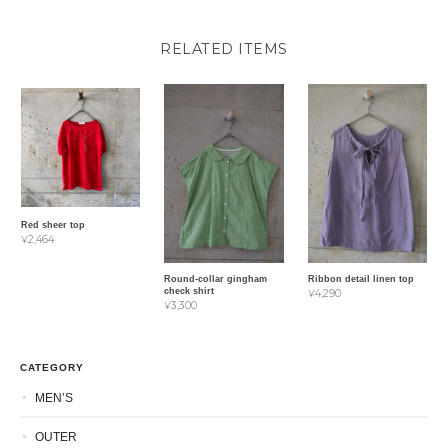
RELATED ITEMS
Red sheer top
¥2,464
Round-collar gingham
Ribbon detail linen top
check shirt
¥4,290
¥3,300
CATEGORY
MEN’S
OUTER