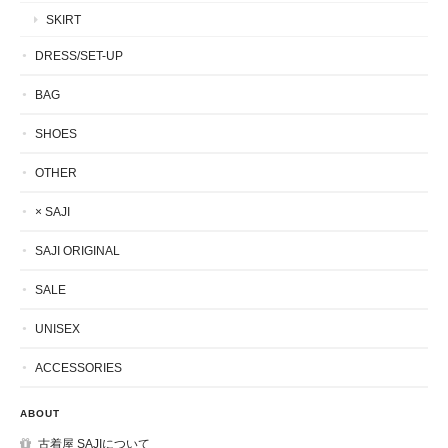
SKIRT
DRESS/SET-UP
BAG
SHOES
OTHER
× SAJI
SAJI ORIGINAL
SALE
UNISEX
ACCESSORIES
ABOUT
古着屋 SAJIについて