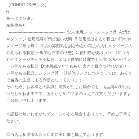
【CONDITIONランク】
B
第一ボタン違い
左胸傷あり
--------------------------------------------- S:未使用,デッドストック品 A:汚れ
やダメージ,使用感等が殆ど無い状態 B:使用感はあるが目立つ汚れや
ダメージ等は無く,商品の雰囲気を損なわない程度の汚れやダメージの
み見られる状態(一般的な古着の状態) C:使用感があり,やや目立つ汚
れやダメージ等がある状態。又は全体的に綺麗でも目立つ汚れやダメ
ージ等がある状態 D:使用感がとてもあり,大きく目立つ汚れやダメー
ジ等がある状態。ジャンク品 ◎状態ランクにつきましては、あくま
で当店の主観による判断となっております。
そのため、お客様との認識に差異が生じた場合でも、返品等の対応は
いたしかねますので、あらかじめご了承のうえご注文くださいますよ
うお願い申し上げます。
※記載の無いわずかなダメージがある場合もあります。予めご了承く
ださい。
◎当店は多摩市落合商店街に実店舗も構えております。