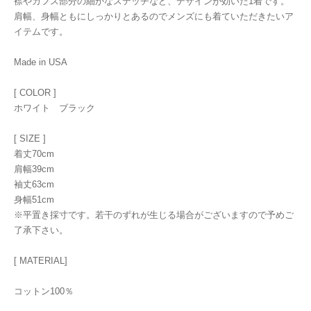
襟やカフス部分の細かなステッチなど、デザインが効いた1着です。
肩幅、身幅ともにしっかりとあるのでメンズにも着ていただきたいア
イテムです。
Made in USA
[ COLOR ]
ホワイト ブラック
[ SIZE ]
着丈70cm
肩幅39cm
袖丈63cm
身幅51cm
※平置き採寸です。若干のずれが生じる場合がございますので予めご
了承下さい。
[ MATERIAL]
コットン100％