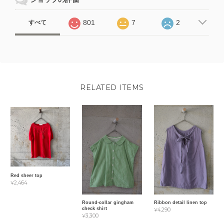
801
7
2
すべて
RELATED ITEMS
Red sheer top
¥2,464
Round-collar gingham
Ribbon detail linen top
check shirt
¥4,290
¥3,300