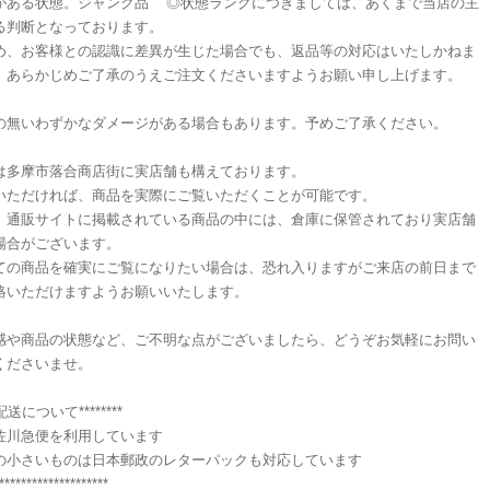
がある状態。ジャンク品 ◎状態ランクにつきましては、あくまで当店の主
る判断となっております。
め、お客様との認識に差異が生じた場合でも、返品等の対応はいたしかねま
、あらかじめご了承のうえご注文くださいますようお願い申し上げます。
の無いわずかなダメージがある場合もあります。予めご了承ください。
は多摩市落合商店街に実店舗も構えております。
いただければ、商品を実際にご覧いただくことが可能です。
、通販サイトに掲載されている商品の中には、倉庫に保管されており実店舗
場合がございます。
ての商品を確実にご覧になりたい場合は、恐れ入りますがご来店の前日まで
絡いただけますようお願いいたします。
感や商品の状態など、ご不明な点がございましたら、どうぞお気軽にお問い
くださいませ。
**配送について********
佐川急便を利用しています
の小さいものは日本郵政のレターパックも対応しています
********************