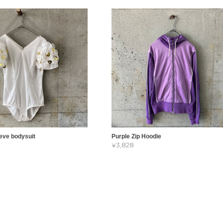
eve bodysuit
Purple Zip Hoodie
¥3,828