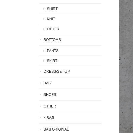
SHIRT
KNIT
OTHER
BOTTOMS
PANTS
SKIRT
DRESS/SET-UP
BAG
SHOES
OTHER
× SAJI
SAJI ORIGINAL