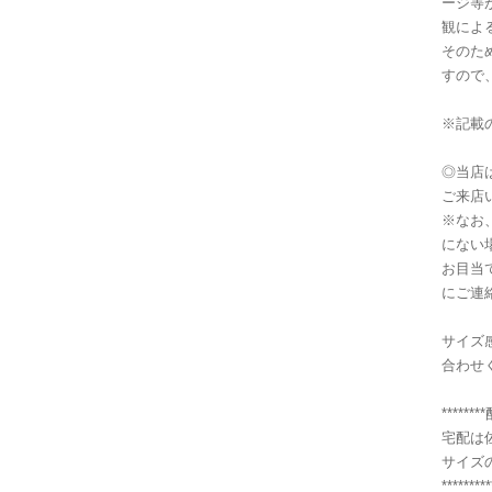
ージ等
観によ
そのた
すので
※記載
◎当店
ご来店
※なお
にない
お目当
にご連
サイズ
合わせ
******
宅配は
サイズ
*********