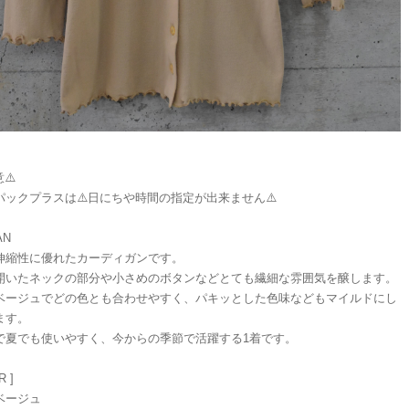
⚠️
パックプラスは⚠️日にちや時間の指定が出来ません⚠️
AN
伸縮性に優れたカーディガンです。
開いたネックの部分や小さめのボタンなどとても繊細な雰囲気を醸します。
ベージュでどの色とも合わせやすく、パキッとした色味などもマイルドにし
ます。
で夏でも使いやすく、今からの季節で活躍する1着です。
R ]
ベージュ