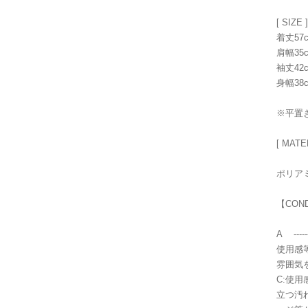
[ SIZE ]
着丈57
肩幅35
袖丈42
身幅38
※平置
[ MATE
ポリアミ
【CON
A ----
使用感
雰囲気
C:使
立つ汚