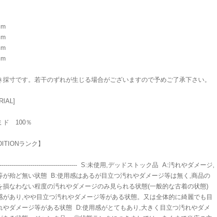
cm
cm
cm
cm
き採寸です。若干のずれが生じる場合がございますので予めご了承下さい。
RIAL]
ド 100％
DITIONランク】
----------------------------------------- S:未使用,デッドストック品 A:汚れやダメージ,
等が殆ど無い状態 B:使用感はあるが目立つ汚れやダメージ等は無く,商品の
を損なわない程度の汚れやダメージのみ見られる状態(一般的な古着の状態)
用感があり,やや目立つ汚れやダメージ等がある状態。又は全体的に綺麗でも目
れやダメージ等がある状態 D:使用感がとてもあり,大きく目立つ汚れやダメ