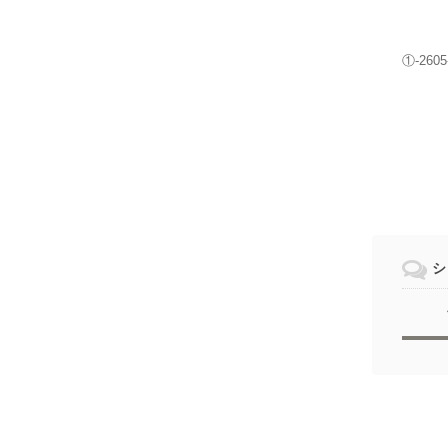
①-2605
シ