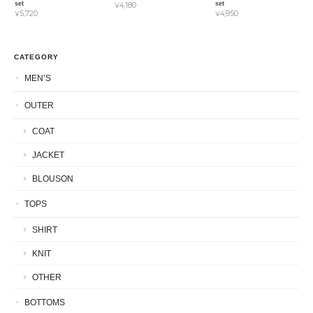
set
set
¥4,180
¥5,720
¥4,950
CATEGORY
MEN’S
OUTER
COAT
JACKET
BLOUSON
TOPS
SHIRT
KNIT
OTHER
BOTTOMS