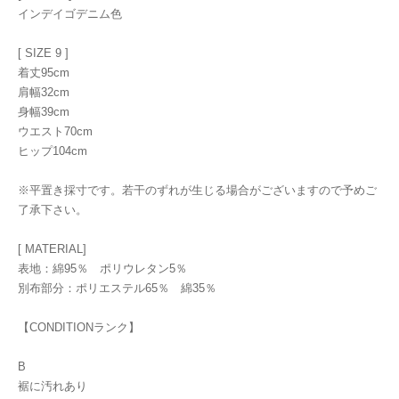
インデイゴデニム色
[ SIZE 9 ]
着丈95cm
肩幅32cm
身幅39cm
ウエスト70cm
ヒップ104cm
※平置き採寸です。若干のずれが生じる場合がございますので予めご
了承下さい。
[ MATERIAL]
表地：綿95％ ポリウレタン5％
別布部分：ポリエステル65％ 綿35％
【CONDITIONランク】
B
裾に汚れあり