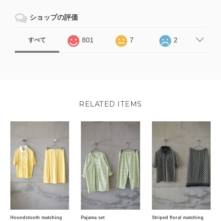
ショップの評価
801
7
2
すべて
RELATED ITEMS
Houndstooth matching
Pajama set
Striped floral matching