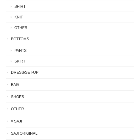
SHIRT
KNIT
OTHER
BOTTOMS
PANTS
SKIRT
DRESS/SET-UP
BAG
SHOES
OTHER
× SAJI
SAJI ORIGINAL