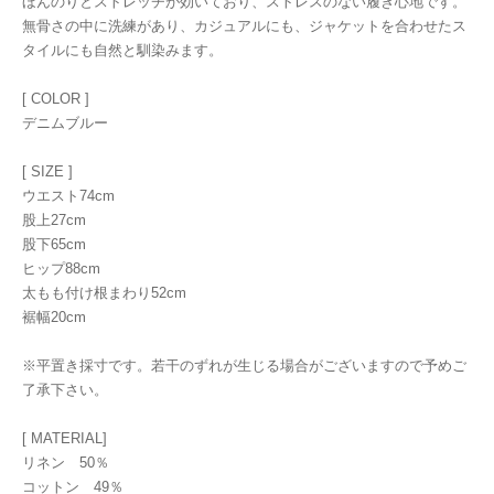
ほんのりとストレッチが効いており、ストレスのない履き心地です。
無骨さの中に洗練があり、カジュアルにも、ジャケットを合わせたス
タイルにも自然と馴染みます。
[ COLOR ]
デニムブルー
[ SIZE ]
ウエスト74cm
股上27cm
股下65cm
ヒップ88cm
太もも付け根まわり52cm
裾幅20cm
※平置き採寸です。若干のずれが生じる場合がございますので予めご
了承下さい。
[ MATERIAL]
リネン 50％
コットン 49％