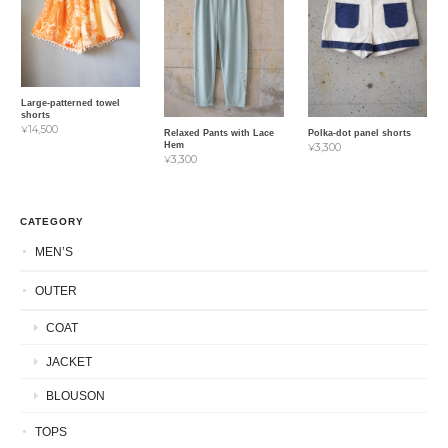
Large-patterned towel
shorts
¥14,500
Relaxed Pants with Lace
Polka-dot panel shorts
Hem
¥3,300
¥3,300
CATEGORY
MEN’S
OUTER
COAT
JACKET
BLOUSON
TOPS