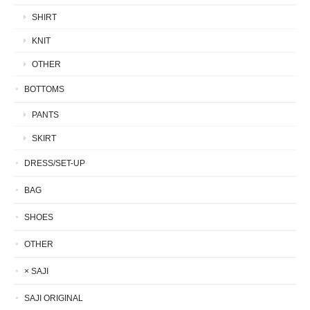
SHIRT
KNIT
OTHER
BOTTOMS
PANTS
SKIRT
DRESS/SET-UP
BAG
SHOES
OTHER
× SAJI
SAJI ORIGINAL