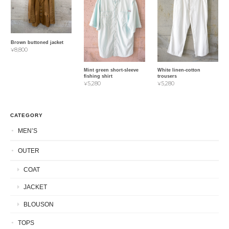
Brown buttoned jacket
¥8,800
Mint green short-sleeve
White linen-cotton
fishing shirt
trousers
¥5,280
¥5,280
CATEGORY
MEN’S
OUTER
COAT
JACKET
BLOUSON
TOPS