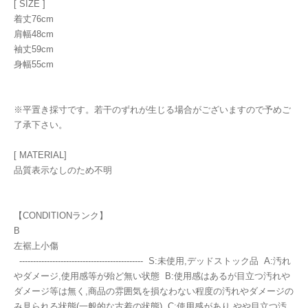
[ SIZE ]
着丈76cm
肩幅48cm
袖丈59cm
身幅55cm
※平置き採寸です。若干のずれが生じる場合がございますので予めご
了承下さい。
[ MATERIAL]
品質表示なしのため不明
【CONDITIONランク】
B
左裾上小傷
--------------------------------------------- S:未使用,デッドストック品 A:汚れ
やダメージ,使用感等が殆ど無い状態 B:使用感はあるが目立つ汚れや
ダメージ等は無く,商品の雰囲気を損なわない程度の汚れやダメージの
み見られる状態(一般的な古着の状態) C:使用感があり,やや目立つ汚