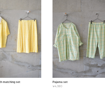
h matching set
Pajama set
¥4,180