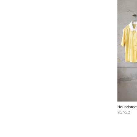
Houndstoot
¥5,720