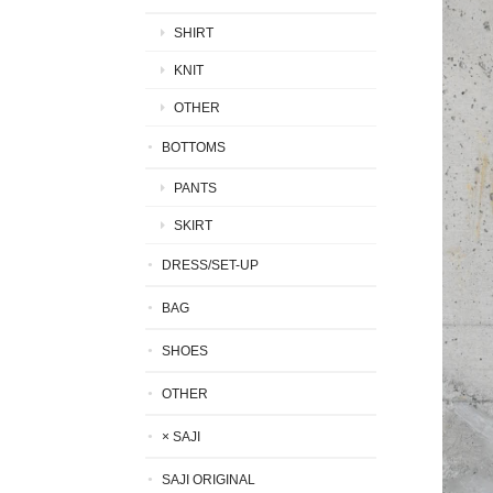
SHIRT
KNIT
OTHER
BOTTOMS
PANTS
SKIRT
DRESS/SET-UP
BAG
SHOES
OTHER
× SAJI
SAJI ORIGINAL