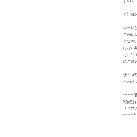
すので
※記載
◎当店
ご来店
※なお
にない
お目当
にご連
サイズ
合わせ
******
宅配は
サイズ
*********