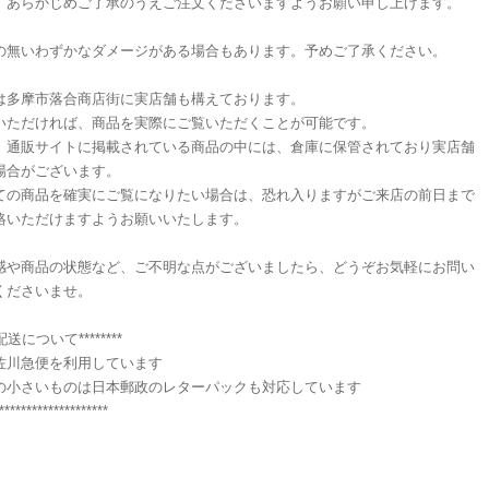
、あらかじめご了承のうえご注文くださいますようお願い申し上げます。
の無いわずかなダメージがある場合もあります。予めご了承ください。
は多摩市落合商店街に実店舗も構えております。
いただければ、商品を実際にご覧いただくことが可能です。
、通販サイトに掲載されている商品の中には、倉庫に保管されており実店舗
場合がございます。
ての商品を確実にご覧になりたい場合は、恐れ入りますがご来店の前日まで
絡いただけますようお願いいたします。
感や商品の状態など、ご不明な点がございましたら、どうぞお気軽にお問い
くださいませ。
**配送について********
佐川急便を利用しています
の小さいものは日本郵政のレターパックも対応しています
********************