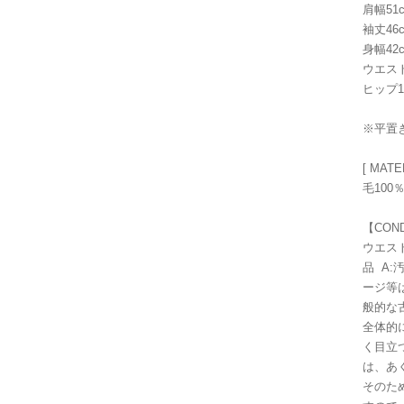
肩幅51
袖丈46
身幅42
ウエスト
ヒップ1
※平置
[ MATE
毛100
【CON
ウエスト下に
品 A
ージ等
般的な
全体的
く目立
は、あ
そのた