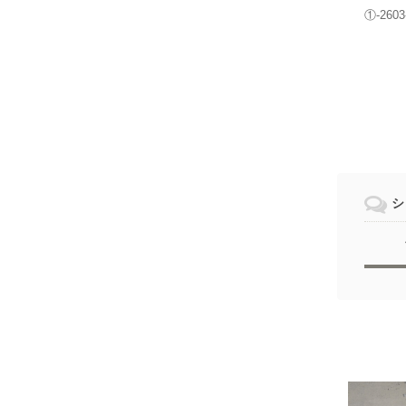
①-2603
シ