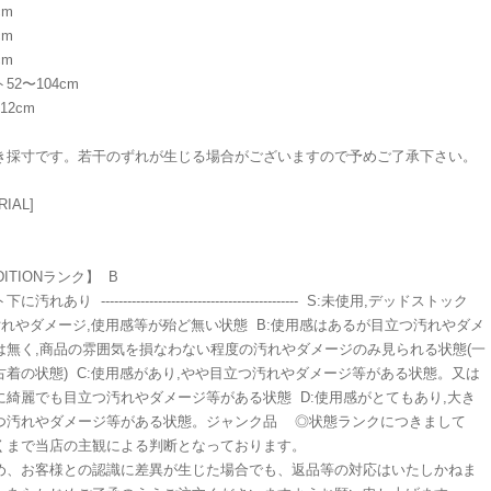
cm
cm
cm
52〜104cm
12cm
き採寸です。若干のずれが生じる場合がございますので予めご了承下さい。
RIAL]
％
DITIONランク】 B
汚れあり --------------------------------------------- S:未使用,デッドストック
:汚れやダメージ,使用感等が殆ど無い状態 B:使用感はあるが目立つ汚れやダメ
は無く,商品の雰囲気を損なわない程度の汚れやダメージのみ見られる状態(一
古着の状態) C:使用感があり,やや目立つ汚れやダメージ等がある状態。又は
に綺麗でも目立つ汚れやダメージ等がある状態 D:使用感がとてもあり,大き
つ汚れやダメージ等がある状態。ジャンク品 ◎状態ランクにつきまして
くまで当店の主観による判断となっております。
め、お客様との認識に差異が生じた場合でも、返品等の対応はいたしかねま