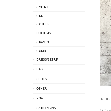
SHIRT
KNIT
OTHER
BOTTOMS
PANTS
SKIRT
DRESS/SET-UP
BAG
SHOES
OTHER
× SAJI
HOLID
SAJI ORIGINAL
パッチ