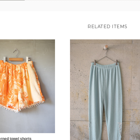
RELATED ITEMS
erned towel shorts