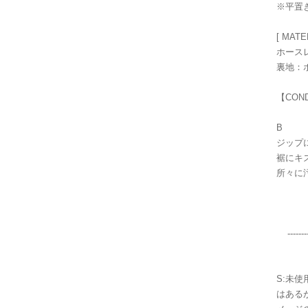
※平置
[ MATE
ホース
裏地：
【CON
B
ジップ
裾にキ
所々に
----------
S:未使
はある