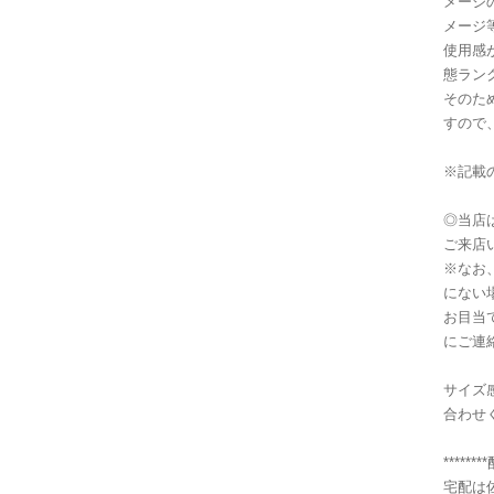
メージ
メージ
使用感
態ラン
そのた
すので
※記載
◎当店
ご来店
※なお
にない
お目当
にご連
サイズ
合わせ
******
宅配は