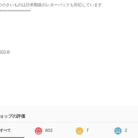
の小さいものは日本郵政のレターパックも対応しています
********************
602-B
ョップの評価
802
7
2
すべて