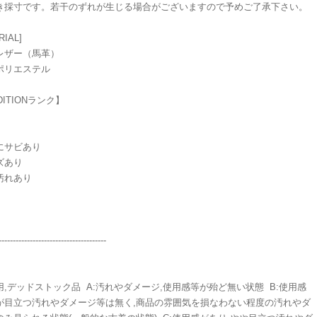
き採寸です。若干のずれが生じる場合がございますので予めご了承下さい。
RIAL]
レザー（馬革）
ポリエステル
DITIONランク】
にサビあり
ズあり
汚れあり
-----------------------------------
用,デッドストック品 A:汚れやダメージ,使用感等が殆ど無い状態 B:使用感
が目立つ汚れやダメージ等は無く,商品の雰囲気を損なわない程度の汚れやダ