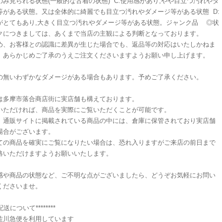
のみ見られる状態(一般的な古着の状態) C:使用感があり,やや目立つ汚れやダ
等がある状態。又は全体的に綺麗でも目立つ汚れやダメージ等がある状態 D:
がとてもあり,大きく目立つ汚れやダメージ等がある状態。ジャンク品 ◎状
クにつきましては、あくまで当店の主観による判断となっております。
め、お客様との認識に差異が生じた場合でも、返品等の対応はいたしかねま
、あらかじめご了承のうえご注文くださいますようお願い申し上げます。
の無いわずかなダメージがある場合もあります。予めご了承ください。
は多摩市落合商店街に実店舗も構えております。
いただければ、商品を実際にご覧いただくことが可能です。
、通販サイトに掲載されている商品の中には、倉庫に保管されており実店舗
場合がございます。
ての商品を確実にご覧になりたい場合は、恐れ入りますがご来店の前日まで
絡いただけますようお願いいたします。
感や商品の状態など、ご不明な点がございましたら、どうぞお気軽にお問い
くださいませ。
**配送について********
佐川急便を利用しています