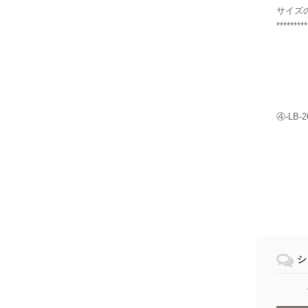
サイズ
*********
④-LB-2
シ