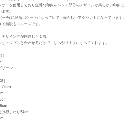
レザーを使用しており無骨な印象をパッチ部分のデザインが柔らかい印象に
います。
パッチは1箇所ポケットになっていて可愛らしいアクセントになっています。
きで着脱もスムーズです。
とデザイン性が同居した１着。
ルなトップスと合わせるだけで、しっかり主役になってくれます。
R ]
ー
グリーン
28 ]
74cm
cm
5cm
6cm
け根まわり54cm
cm