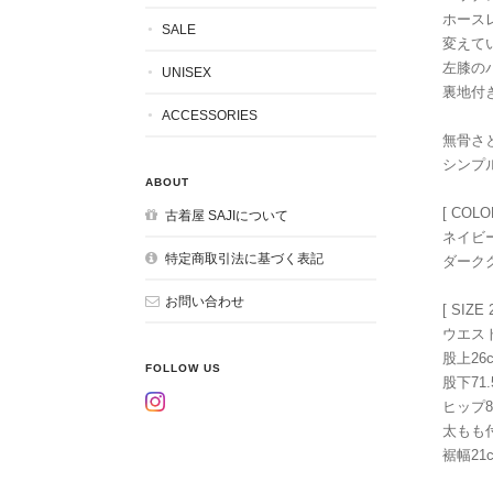
ホース
SALE
変えて
左膝の
UNISEX
裏地付
ACCESSORIES
無骨さ
シンプ
ABOUT
[ COLO
古着屋 SAJIについて
ネイビ
特定商取引法に基づく表記
ダーク
お問い合わせ
[ SIZE 
ウエスト
股上26
FOLLOW US
股下71.
ヒップ8
太もも付
裾幅21