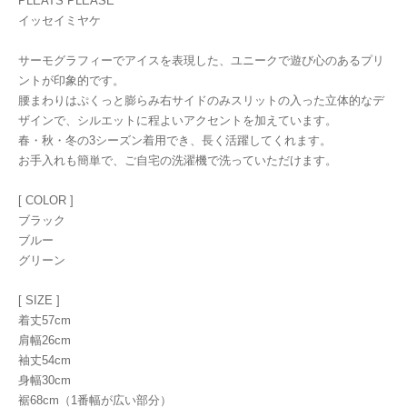
PLEATS PLEASE
イッセイミヤケ
サーモグラフィーでアイスを表現した、ユニークで遊び心のあるプリ
ントが印象的です。
腰まわりはぷくっと膨らみ右サイドのみスリットの入った立体的なデ
ザインで、シルエットに程よいアクセントを加えています。
春・秋・冬の3シーズン着用でき、長く活躍してくれます。
お手入れも簡単で、ご自宅の洗濯機で洗っていただけます。
[ COLOR ]
ブラック
ブルー
グリーン
[ SIZE ]
着丈57cm
肩幅26cm
袖丈54cm
身幅30cm
裾68cm（1番幅が広い部分）