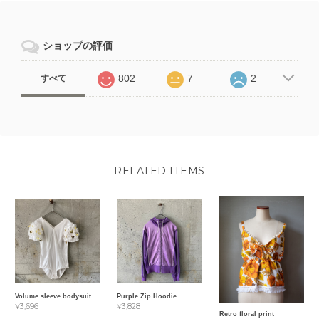
ショップの評価
802
7
2
すべて
RELATED ITEMS
Volume sleeve bodysuit
Purple Zip Hoodie
¥3,696
¥3,828
Retro floral print