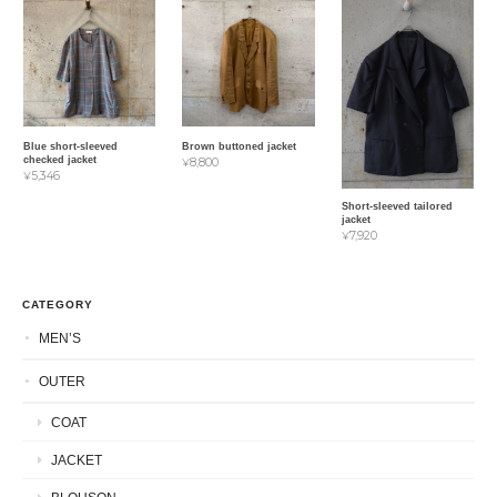
Blue short-sleeved
Brown buttoned jacket
checked jacket
¥8,800
¥5,346
Short-sleeved tailored
jacket
¥7,920
CATEGORY
MEN’S
OUTER
COAT
JACKET