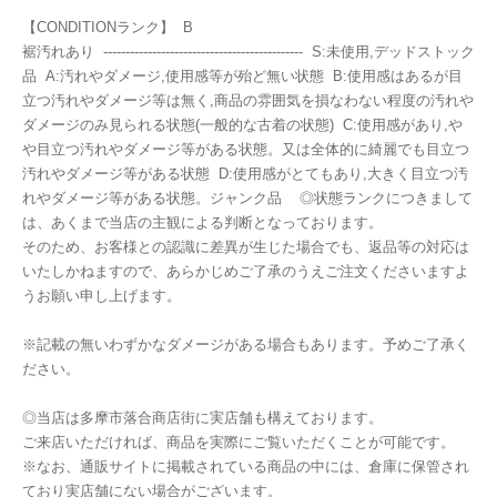
【CONDITIONランク】 B
裾汚れあり --------------------------------------------- S:未使用,デッドストック
品 A:汚れやダメージ,使用感等が殆ど無い状態 B:使用感はあるが目
立つ汚れやダメージ等は無く,商品の雰囲気を損なわない程度の汚れや
ダメージのみ見られる状態(一般的な古着の状態) C:使用感があり,や
や目立つ汚れやダメージ等がある状態。又は全体的に綺麗でも目立つ
汚れやダメージ等がある状態 D:使用感がとてもあり,大きく目立つ汚
れやダメージ等がある状態。ジャンク品 ◎状態ランクにつきまして
は、あくまで当店の主観による判断となっております。
そのため、お客様との認識に差異が生じた場合でも、返品等の対応は
いたしかねますので、あらかじめご了承のうえご注文くださいますよ
うお願い申し上げます。
※記載の無いわずかなダメージがある場合もあります。予めご了承く
ださい。
◎当店は多摩市落合商店街に実店舗も構えております。
ご来店いただければ、商品を実際にご覧いただくことが可能です。
※なお、通販サイトに掲載されている商品の中には、倉庫に保管され
ており実店舗にない場合がございます。