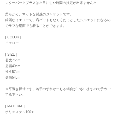
レターパックプラスは⚠️日にちや時間の指定が出来ません⚠️
柔らかく、マットな質感のジャケットです。
綺麗なイエローで、肩パットもなくくたっとしたシルエットになるの
でラフな場面でも着ることができます。
[ COLOR ]
イエロー
[ SIZE ]
着丈76cm
肩幅40cm
袖丈57cm
身幅54cm
※平置き採寸です。若干のずれが生じる場合がございますので予めご
了承下さい。
[ MATERIAL]
ポリエステル100％