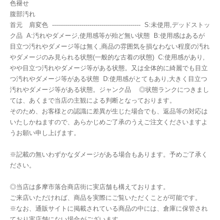
色褪せ
腹部汚れ
首元 肩変色 --------------------------------------------- S:未使用,デッドストッ
ク品 A:汚れやダメージ,使用感等が殆ど無い状態 B:使用感はあるが
目立つ汚れやダメージ等は無く,商品の雰囲気を損なわない程度の汚れ
やダメージのみ見られる状態(一般的な古着の状態) C:使用感があり,
やや目立つ汚れやダメージ等がある状態。又は全体的に綺麗でも目立
つ汚れやダメージ等がある状態 D:使用感がとてもあり,大きく目立つ
汚れやダメージ等がある状態。ジャンク品 ◎状態ランクにつきまし
ては、あくまで当店の主観による判断となっております。
そのため、お客様との認識に差異が生じた場合でも、返品等の対応は
いたしかねますので、あらかじめご了承のうえご注文くださいますよ
うお願い申し上げます。
※記載の無いわずかなダメージがある場合もあります。予めご了承く
ださい。
◎当店は多摩市落合商店街に実店舗も構えております。
ご来店いただければ、商品を実際にご覧いただくことが可能です。
※なお、通販サイトに掲載されている商品の中には、倉庫に保管され
ており実店舗にない場合がございます。