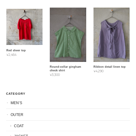
Red sheer top
¥2,464
Round-collar gingham
Ribbon detail linen top
check shirt
¥4,290
¥3,300
CATEGORY
MEN’S
OUTER
COAT