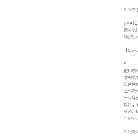
※平置
[ MATE
素材表
綿だ思
【CON
S ----
使用感
雰囲気
C:使
立つ汚
ージ等
観によ
そのた
すので
※記載