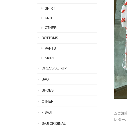
SHIRT
KNIT
OTHER
BOTTOMS
PANTS
SKIRT
DRESS/SET-UP
BAG
SHOES
OTHER
× SAJI
⚠️ご注意
レター
SAJI ORIGINAL