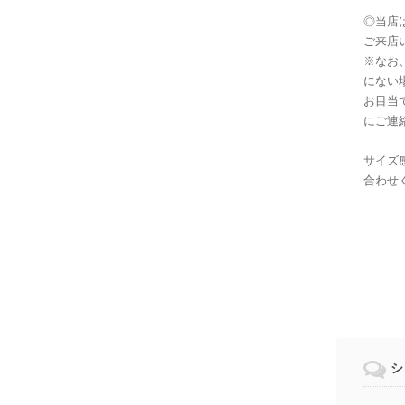
◎当店
ご来店
※なお
にない
お目当
にご連
サイズ
合わせ
シ