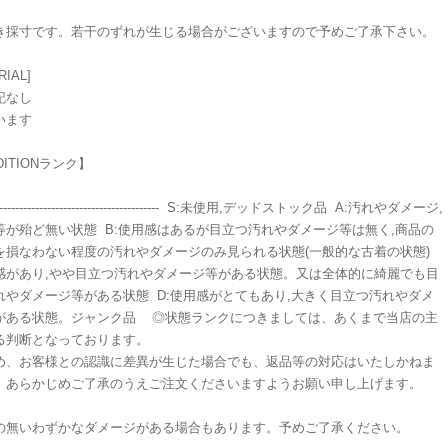
き採寸です。若干のずれが生じる場合がございますので予めご了承下さい。
RIAL]
記なし
います
DITIONランク】
----------------------------------------- S:未使用,デッドストック品 A:汚れやダメージ,
等が殆ど無い状態 B:使用感はあるが目立つ汚れやダメージ等は無く,商品の
を損なわない程度の汚れやダメージのみ見られる状態(一般的な古着の状態)
用感があり,やや目立つ汚れやダメージ等がある状態。又は全体的に綺麗でも目
れやダメージ等がある状態 D:使用感がとてもあり,大きく目立つ汚れやダメ
がある状態。ジャンク品 ◎状態ランクにつきましては、あくまで当店の主
る判断となっております。
め、お客様との認識に差異が生じた場合でも、返品等の対応はいたしかねま
、あらかじめご了承のうえご注文くださいますようお願い申し上げます。
の無いわずかなダメージがある場合もあります。予めご了承ください。