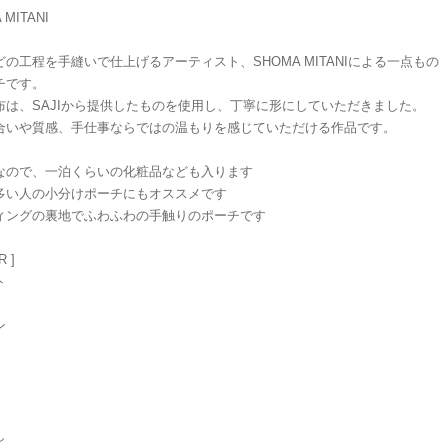
 MITANI
どの工程を手縫いで仕上げるアーティスト、SHOMA MITANIによる一点もの
チです。
布は、SAJIから提供したものを使用し、丁寧に形にしていただきました。
合いや質感、手仕事ならではの温もりを感じていただける作品です。
なので、一泊くらいの化粧品なども入ります
多い人の小分けポーチにもオススメです
ィングの裏地でふわふわの手触りのポーチです
R ]
ト
ン
し