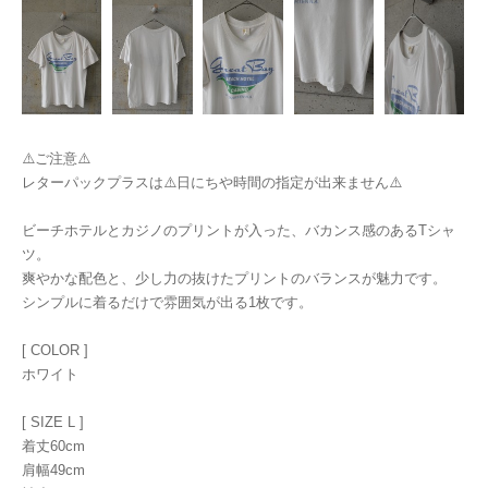
⚠️ご注意⚠️
レターパックプラスは⚠️日にちや時間の指定が出来ません⚠️
ビーチホテルとカジノのプリントが入った、バカンス感のあるTシャ
ツ。
爽やかな配色と、少し力の抜けたプリントのバランスが魅力です。
シンプルに着るだけで雰囲気が出る1枚です。
[ COLOR ]
ホワイト
[ SIZE L ]
着丈60cm
肩幅49cm