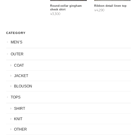
Round-collar gingham
Ribbon detail linen top
check shirt
¥4,290
¥3,300
CATEGORY
MEN’S
OUTER
COAT
JACKET
BLOUSON
TOPS
SHIRT
KNIT
OTHER