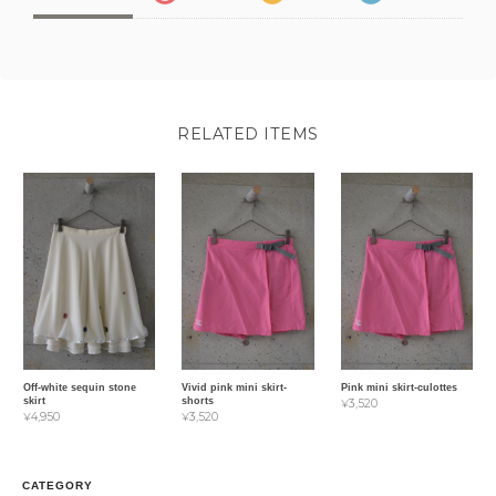
RELATED ITEMS
Off-white sequin stone
Vivid pink mini skirt-
Pink mini skirt-culottes
skirt
shorts
¥3,520
¥4,950
¥3,520
CATEGORY